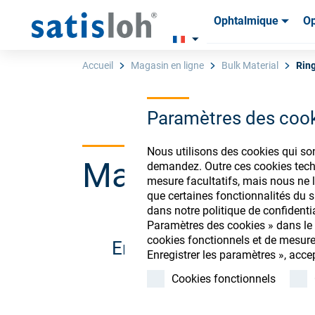
Ophtalmique
Op
Produits
Produits
Consom
Consom
Accueil
Magasin en ligne
Bulk Material
Rin
Paramètres des coo
Français
Nous utilisons des cookies qui so
Magasin de co
demandez. Outre ces cookies techn
Ophtalmique
mesure facultatifs, mais nous ne l
que certaines fonctionnalités du si
dans notre politique de confidenti
Optique de précision
Paramètres des cookies » dans le p
cookies fonctionnels et de mesure
Enregistrez-vous ou conn
Enregistrer les paramètres », acce
Qui sommes-nous ?
Cookies fonctionnels
Carrière