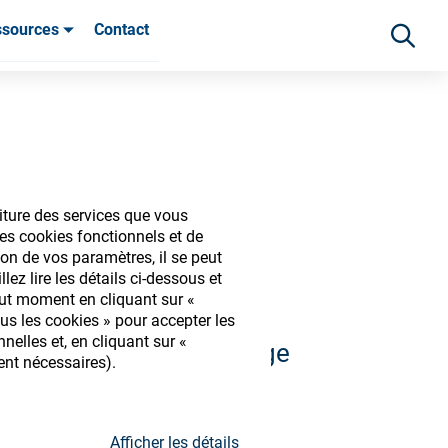
ssources
Contact
ients
iture des services que vous
iques
es cookies fonctionnels et de
on de vos paramètres, il se peut
ez lire les détails ci-dessous et
out moment en cliquant sur «
us les cookies » pour accepter les
elles et, en cliquant sur «
 et découvrir notre large
ent nécessaires).
s
Afficher les détails