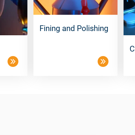
Fining and Polishing
C