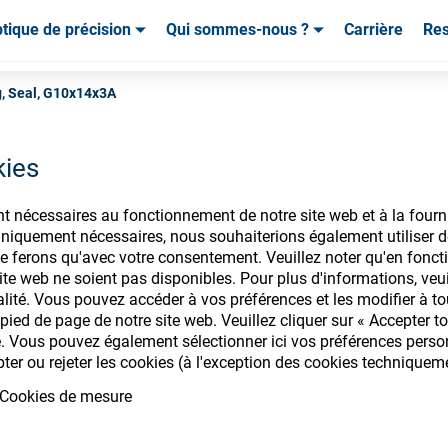
tique de précision
Qui sommes-nous ?
Carrière
Re
mables & Outils
mables & Outils
Service & Assistance
Service & Assistance
Témoignages de cl
g, Seal, G10x14x3A
kies
nt nécessaires au fonctionnement de notre site web et à la fourn
nsommables ophtalm
iquement nécessaires, nous souhaiterions également utiliser d
e ferons qu'avec votre consentement. Veuillez noter qu'en foncti
te web ne soient pas disponibles. Pour plus d'informations, veuill
alité. Vous pouvez accéder à vos préférences et les modifier à t
ied de page de notre site web. Veuillez cliquer sur « Accepter to
. Vous pouvez également sélectionner ici vos préférences personn
ectez-vous pour accéder à vos comptes
pter ou rejeter les cookies (à l'exception des cookies techniquem
gamme de consommables ophtalmique
Cookies de mesure