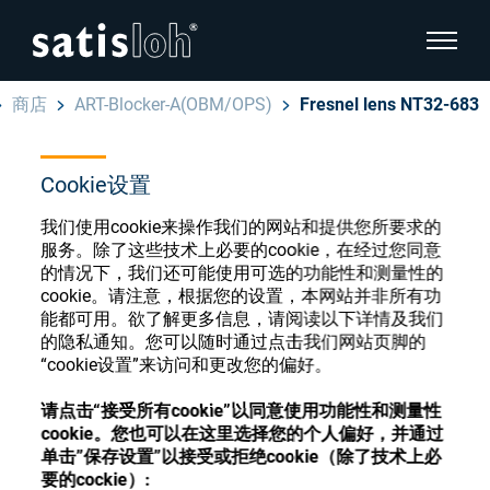
显示页
商店
ART-Blocker-A(OBM/OPS)
Fresnel lens NT32-683
隐藏页面导航
Cookie设置
汉语
English
眼镜光学耗材商店
我们使用cookie来操作我们的网站和提供您所要求的
服务。除了这些技术上必要的cookie，在经过您同意
Deutsch
眼镜光学
的情况下，我们还可能使用可选的功能性和测量性的
cookie。请注意，根据您的设置，本网站并非所有功
Español
能都可用。欲了解更多信息，请阅读以下详情及我们
精密光学
注册或登录以访问您的帐户，并了解我们的各
的隐私通知。您可以随时通过点击我们网站页脚的
Français
“cookie设置”来访问和更改您的偏好。
种眼镜光学耗材
我们是谁
请点击“接受所有cookie”以同意使用功能性和测量性
cookie。您也可以在这里选择您的个人偏好，并通过
注册
登录
单击”保存设置”以接受或拒绝cookie（除了技术上必
加入我们
要的cockie）: