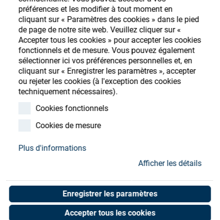
Store
préférences et les modifier à tout moment en
cliquant sur « Paramètres des cookies » dans le pied
Ressources
S'enregistrer
Login
de page de notre site web. Veuillez cliquer sur «
Accepter tous les cookies » pour accepter les cookies
fonctionnels et de mesure. Vous pouvez également
Contact
sélectionner ici vos préférences personnelles et, en
cliquant sur « Enregistrer les paramètres », accepter
ou rejeter les cookies (à l'exception des cookies
techniquement nécessaires).
Fresnel lens NT32-683
Cookies fonctionnels
Art. No. 05055613
Cookies de mesure
Unit of measure : Piece
Plus d'informations
Afficher les détails
Shop now
Enregistrer les paramètres
Accepter tous les cookies