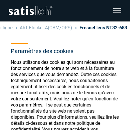
afficher
 ligne
ART-Blocker-A(OBM/OPS)
Fresnel lens NT32-683
cacher la navigation de la page
Français
Paramètres des cookies
English
Magasin de
Nous utilisons des cookies qui sont nécessaires au
Deutsch
consommables
fonctionnement de notre site web et à la fourniture
Ophtalmique
des services que vous demandez. Outre ces cookies
techniquement nécessaires, nous souhaiterions
ophtalmiques
Español
également utiliser des cookies fonctionnels et de
Optique de précision
mesure facultatifs, mais nous ne le ferons qu'avec
汉语
votre consentement. Veuillez noter qu'en fonction de
vos paramètres, il se peut que certaines
Qui sommes-nous ?
Enregistrez-vous ou connectez-vous pour
fonctionnalités du site web ne soient pas
disponibles. Pour plus d'informations, veuillez lire les
accéder à vos comptes et découvrir notre
détails ci-dessous et dans notre politique de
large gamme de consommables ophtalmiques
Carrière
confidentialité. Vous pouvez accéder à vos