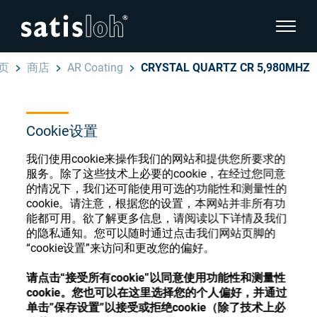
显示页
页
商店
AR Coating
CRYSTAL QUARTZ CR 5,980MHZ
隐藏页面导航
汉语
English
Cookie设置
眼镜光学耗材商店
我们使用cookie来操作我们的网站和提供您所要求的
Deutsch
眼镜光学
服务。除了这些技术上必要的cookie，在经过您同意
的情况下，我们还可能使用可选的功能性和测量性的
Español
cookie。请注意，根据您的设置，本网站并非所有功
精密光学
能都可用。欲了解更多信息，请阅读以下详情及我们
注册或登录以访问您的帐户，并了解我们的各
的隐私通知。您可以随时通过点击我们网站页脚的
Français
种眼镜光学耗材
“cookie设置”来访问和更改您的偏好。
我们是谁
请点击“接受所有cookie”以同意使用功能性和测量性
注册
登录
cookie。您也可以在这里选择您的个人偏好，并通过
单击”保存设置”以接受或拒绝cookie（除了技术上必
加入我们