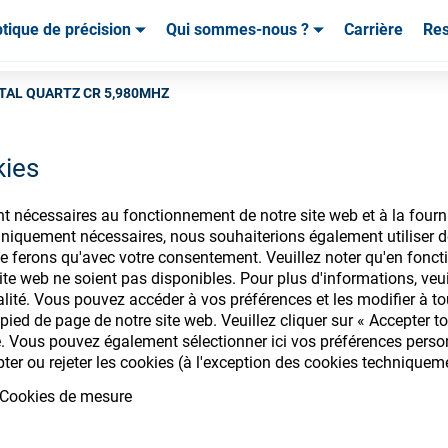
tique de précision
Qui sommes-nous ?
Carrière
Re
mables & Outils
mables & Outils
Service & Assistance
Service & Assistance
Témoignages de cl
TAL QUARTZ CR 5,980MHZ
kies
nt nécessaires au fonctionnement de notre site web et à la fourn
nsommables ophtalm
iquement nécessaires, nous souhaiterions également utiliser d
e ferons qu'avec votre consentement. Veuillez noter qu'en foncti
te web ne soient pas disponibles. Pour plus d'informations, veuill
alité. Vous pouvez accéder à vos préférences et les modifier à t
ied de page de notre site web. Veuillez cliquer sur « Accepter to
. Vous pouvez également sélectionner ici vos préférences personn
ectez-vous pour accéder à vos comptes
pter ou rejeter les cookies (à l'exception des cookies techniquem
gamme de consommables ophtalmique
Cookies de mesure