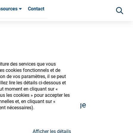
ssources
Contact
ients
iture des services que vous
iques
es cookies fonctionnels et de
on de vos paramètres, il se peut
ez lire les détails ci-dessous et
out moment en cliquant sur «
us les cookies » pour accepter les
elles et, en cliquant sur «
 et découvrir notre large
ent nécessaires).
s
Afficher les détails