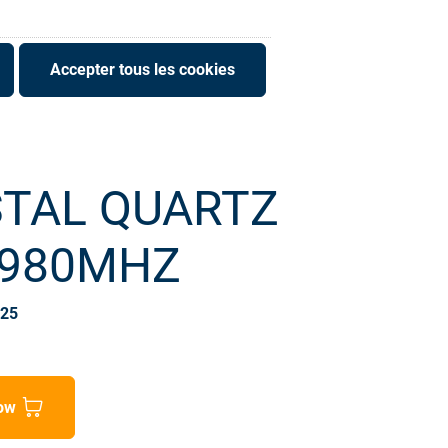
Accepter tous les cookies
TAL QUARTZ
,980MHZ
025
ow