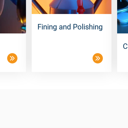
Fining and Polishing
C