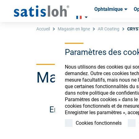
Ophtalmique
Op
Produits
Produits
Consom
Consom
Accueil
Magasin en ligne
AR Coating
CRYS
Paramètres des coo
Français
Nous utilisons des cookies qui so
Magasin de co
demandez. Outre ces cookies techn
Ophtalmique
mesure facultatifs, mais nous ne l
que certaines fonctionnalités du si
dans notre politique de confidenti
Optique de précision
Paramètres des cookies » dans le p
cookies fonctionnels et de mesure
Enregistrez-vous ou conn
Enregistrer les paramètres », acce
Qui sommes-nous ?
Cookies fonctionnels
Carrière