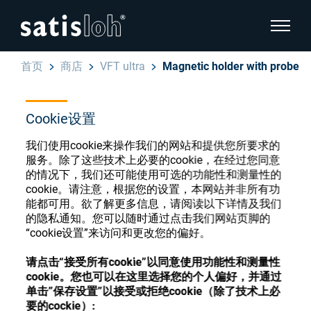
显示页
首页
商店
VFT ultra
Magnetic holder with probe
隐藏页面导航
Cookie设置
汉语
English
眼镜光学耗材商店
我们使用cookie来操作我们的网站和提供您所要求的
Deutsch
服务。除了这些技术上必要的cookie，在经过您同意
眼镜光学
的情况下，我们还可能使用可选的功能性和测量性的
cookie。请注意，根据您的设置，本网站并非所有功
Español
能都可用。欲了解更多信息，请阅读以下详情及我们
精密光学
注册或登录以访问您的帐户，并了解我们的各
的隐私通知。您可以随时通过点击我们网站页脚的
Français
种眼镜光学耗材
“cookie设置”来访问和更改您的偏好。
我们是谁
请点击“接受所有cookie”以同意使用功能性和测量性
cookie。您也可以在这里选择您的个人偏好，并通过
注册
登录
单击”保存设置”以接受或拒绝cookie（除了技术上必
加入我们
要的cockie）: