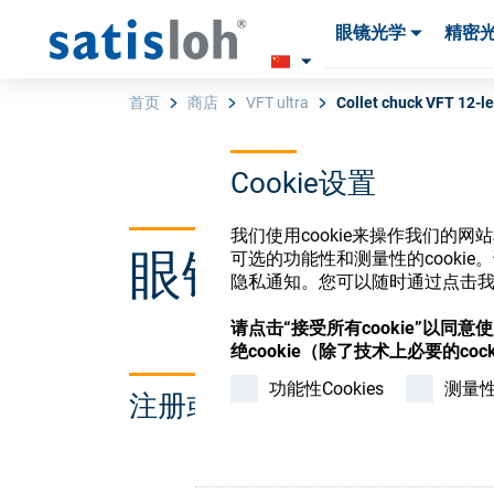
眼镜光学
精密
产品
产品
耗材与工具
耗材与工具
首页
商店
VFT ultra
Collet chuck VFT 12-l
Cookie设置
汉语
我们使用cookie来操作我们的
眼镜光学耗材
可选的功能性和测量性的cook
眼镜光学
隐私通知。您可以随时通过点击我们
请点击“接受所有cookie”以同
精密光学
绝cookie（除了技术上必要的cock
功能性Cookies
测量性C
注册或登录以访问您的帐户
我们是谁
加入我们