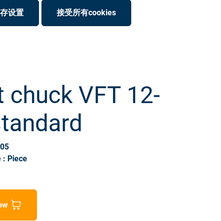
存设置
接受所有cookies
t chuck VFT 12-
standard
405
 : Piece
ow