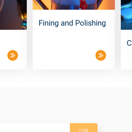
Fining and Polishing
C
订阅