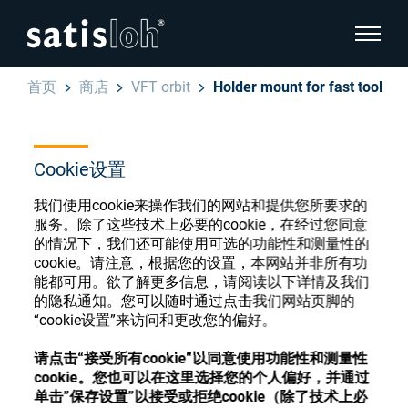
显示页
首页
商店
VFT orbit
Holder mount for fast tool
隐藏页面导航
汉语
English
Cookie设置
眼镜光学耗材商店
我们使用cookie来操作我们的网站和提供您所要求的
Deutsch
眼镜光学
服务。除了这些技术上必要的cookie，在经过您同意
的情况下，我们还可能使用可选的功能性和测量性的
Español
cookie。请注意，根据您的设置，本网站并非所有功
精密光学
能都可用。欲了解更多信息，请阅读以下详情及我们
注册或登录以访问您的帐户，并了解我们的各
的隐私通知。您可以随时通过点击我们网站页脚的
Français
种眼镜光学耗材
“cookie设置”来访问和更改您的偏好。
我们是谁
请点击“接受所有cookie”以同意使用功能性和测量性
注册
登录
cookie。您也可以在这里选择您的个人偏好，并通过
加入我们
单击”保存设置”以接受或拒绝cookie（除了技术上必