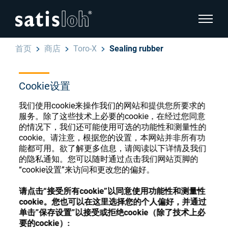
显示页
首页
商店
Toro-X
Sealing rubber
隐藏页面导航
Cookie设置
汉语
English
眼镜光学耗材商店
我们使用cookie来操作我们的网站和提供您所要求的
服务。除了这些技术上必要的cookie，在经过您同意
Deutsch
眼镜光学
的情况下，我们还可能使用可选的功能性和测量性的
cookie。请注意，根据您的设置，本网站并非所有功
Español
能都可用。欲了解更多信息，请阅读以下详情及我们
精密光学
注册或登录以访问您的帐户，并了解我们的各
的隐私通知。您可以随时通过点击我们网站页脚的
Français
“cookie设置”来访问和更改您的偏好。
种眼镜光学耗材
我们是谁
请点击“接受所有cookie”以同意使用功能性和测量性
cookie。您也可以在这里选择您的个人偏好，并通过
注册
登录
单击”保存设置”以接受或拒绝cookie（除了技术上必
加入我们
要的cockie）: