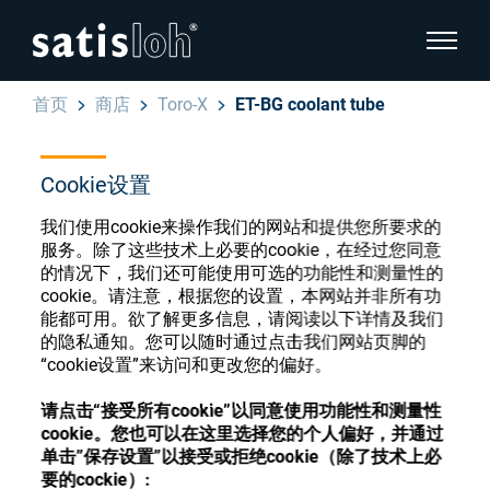
显示页
首页
商店
Toro-X
ET-BG coolant tube
隐藏页面导航
Cookie设置
汉语
English
眼镜光学耗材商店
我们使用cookie来操作我们的网站和提供您所要求的
服务。除了这些技术上必要的cookie，在经过您同意
Deutsch
眼镜光学
的情况下，我们还可能使用可选的功能性和测量性的
cookie。请注意，根据您的设置，本网站并非所有功
Español
能都可用。欲了解更多信息，请阅读以下详情及我们
精密光学
注册或登录以访问您的帐户，并了解我们的各
的隐私通知。您可以随时通过点击我们网站页脚的
Français
“cookie设置”来访问和更改您的偏好。
种眼镜光学耗材
我们是谁
请点击“接受所有cookie”以同意使用功能性和测量性
cookie。您也可以在这里选择您的个人偏好，并通过
注册
登录
单击”保存设置”以接受或拒绝cookie（除了技术上必
加入我们
要的cockie）: