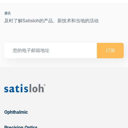
Top coats in high vacuum chambers integrated in AR
通讯
process
及时了解Satisloh的产品、新技术和当地的活动
Top coats in separate chambers
Wipe on for store applications
订阅
Packing Unit
1 pack = 10 pcs
Ophthalmic
Precision Optics