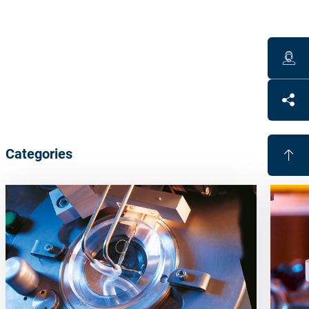
Technical Data
Satisloh provides simple water repellent hydrophobic
products up to latest super easy to clean oleophobic
products.
Materials available for application of top coatings in
the AR chamber as well as application in a separate
chamber
Categories
Benefits
Evaporants for highest super top coat performance
Easy to handle hydrophobic materials
Easy to apply towelettes available
Proven quality