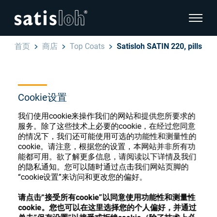
显示页
首页
商店
Top Coats
Satisloh SATIN 220, pills
隐藏页面导航
汉语
English
眼镜光学耗材商店
Cookie设置
Deutsch
眼镜光学
我们使用cookie来操作我们的网站和提供您所要求的
服务。除了这些技术上必要的cookie，在经过您同意
Español
的情况下，我们还可能使用可选的功能性和测量性的
cookie。请注意，根据您的设置，本网站并非所有功
精密光学
注册或登录以访问您的帐户，并了解我们的各
能都可用。欲了解更多信息，请阅读以下详情及我们
Français
种眼镜光学耗材
的隐私通知。您可以随时通过点击我们网站页脚的
“cookie设置”来访问和更改您的偏好。
我们是谁
注册
登录
请点击“接受所有cookie”以同意使用功能性和测量性
cookie。您也可以在这里选择您的个人偏好，并通过
加入我们