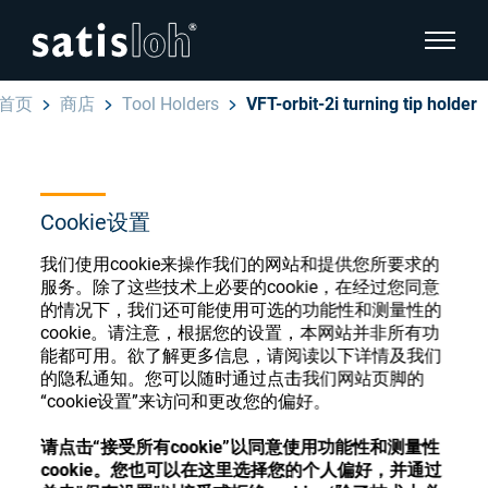
显示页
首页
商店
Tool Holders
VFT-orbit-2i turning tip holder
隐藏页面导航
汉语
English
眼镜光学耗材商店
Cookie设置
Deutsch
眼镜光学
我们使用cookie来操作我们的网站和提供您所要求的
服务。除了这些技术上必要的cookie，在经过您同意
Español
的情况下，我们还可能使用可选的功能性和测量性的
精密光学
cookie。请注意，根据您的设置，本网站并非所有功
注册或登录以访问您的帐户，并了解我们的各
能都可用。欲了解更多信息，请阅读以下详情及我们
Français
种眼镜光学耗材
的隐私通知。您可以随时通过点击我们网站页脚的
“cookie设置”来访问和更改您的偏好。
我们是谁
注册
登录
请点击“接受所有cookie”以同意使用功能性和测量性
cookie。您也可以在这里选择您的个人偏好，并通过
加入我们