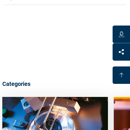
Technical Data
Radius 2 mm, 5 mm and 8 mm PCD tip for RX-
production of CR39 and selected high index lenses
Radius 2 mm MCD* tip for all organic lens materials
and free
[1]
form
Categories
Benefits
Short set-up time after tool change due to accurate
length, height and radius of the tool
Easy exchange of turning tips
Resharpening of PCD tools up to 3 times possible, up