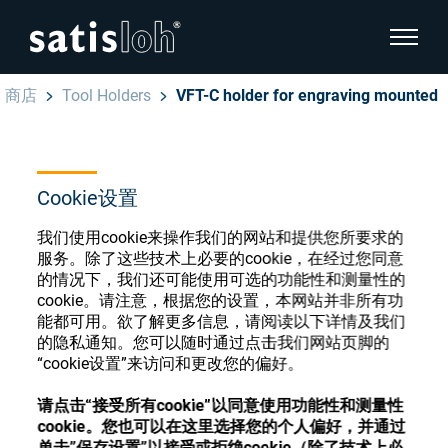
显示页
商店
Tool Holders
VFT-C holder for engraving mounted
隐藏页面导航
汉语
English
眼镜光学耗材商店
Cookie设置
Deutsch
我们使用cookie来操作我们的网站和提供您所要求的
眼镜光学
服务。除了这些技术上必要的cookie，在经过您同意
的情况下，我们还可能使用可选的功能性和测量性的
Español
cookie。请注意，根据您的设置，本网站并非所有功
精密光学
注册或登录以访问您的帐户，并了解我们的各
能都可用。欲了解更多信息，请阅读以下详情及我们
Français
种眼镜光学耗材
的隐私通知。您可以随时通过点击我们网站页脚的
“cookie设置”来访问和更改您的偏好。
我们是谁
请点击“接受所有cookie”以同意使用功能性和测量性
注册
登录
cookie。您也可以在这里选择您的个人偏好，并通过
加入我们
单击”保存设置”以接受或拒绝cookie（除了技术上必