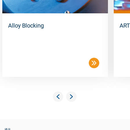
Alloy Blocking
ART
通讯