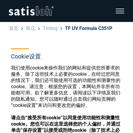
显示页
首页
商店
Tinting
TF UV Formula C351P
隐藏页面导航
汉语
English
Cookie设置
眼镜光学耗材商店
我们使用cookie来操作我们的网站和提供您所要求的
Deutsch
眼镜光学
服务。除了这些技术上必要的cookie，在经过您同意
的情况下，我们还可能使用可选的功能性和测量性的
Español
cookie。请注意，根据您的设置，本网站并非所有功
精密光学
注册或登录以访问您的帐户，并了解我们的各
能都可用。欲了解更多信息，请阅读以下详情及我们
Français
的隐私通知。您可以随时通过点击我们网站页脚的
种眼镜光学耗材
“cookie设置”来访问和更改您的偏好。
我们是谁
请点击“接受所有cookie”以同意使用功能性和测量性
注册
登录
cookie。您也可以在这里选择您的个人偏好，并通过
加入我们
单击”保存设置”以接受或拒绝cookie（除了技术上必