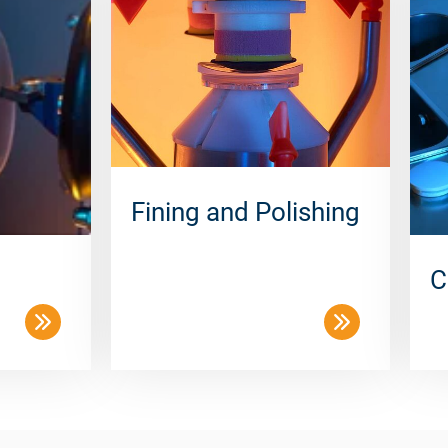
Fining and Polishing
C