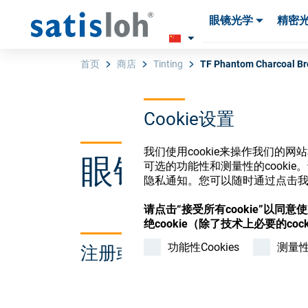
眼镜光学
精密
产品
产品
耗材与工具
耗材与工具
首页
商店
Tinting
TF Phantom Charcoal B
Cookie设置
汉语
我们使用cookie来操作我们的
眼镜光学耗材
眼镜光学
可选的功能性和测量性的cook
隐私通知。您可以随时通过点击我们
精密光学
请点击“接受所有cookie”以同
绝cookie（除了技术上必要的cock
功能性Cookies
测量性C
注册或登录以访问您的帐户
我们是谁
加入我们