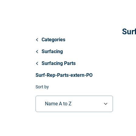
Store
资源
Sur
联系我们
Categories
Surfacing
Surfacing Parts
Surf-Rep-Parts-extern-PO
Sort by
Name A to Z