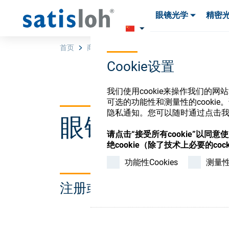
眼镜光学
精密
产品
产品
耗材与工具
耗材与工具
首页
商店
Surf-Rep-Parts-extern-PO
Cookie设置
汉语
我们使用cookie来操作我们的
可选的功能性和测量性的cook
隐私通知。您可以随时通过点击我们
眼镜光学耗材
眼镜光学
请点击“接受所有cookie”以同
绝cookie（除了技术上必要的cock
精密光学
功能性Cookies
测量性C
注册或登录以访问您的帐户
我们是谁
加入我们