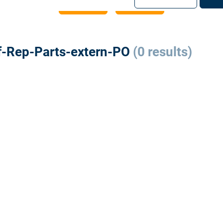
注册
登录
f-Rep-Parts-extern-PO
(0 results)