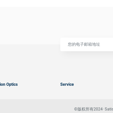
ion Optics
Service
©版权所有2024· Sa