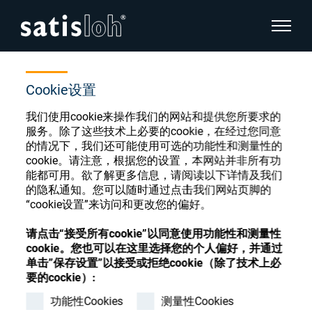
显示页
首页
商店
Sputter System COB
隐藏页面导航
Cookie设置
我们使用cookie来操作我们的网站和提供您所要求的
汉语
English
服务。除了这些技术上必要的cookie，在经过您同意
眼镜光学耗材商店
的情况下，我们还可能使用可选的功能性和测量性的
Deutsch
cookie。请注意，根据您的设置，本网站并非所有功
眼镜光学
能都可用。欲了解更多信息，请阅读以下详情及我们
的隐私通知。您可以随时通过点击我们网站页脚的
Español
“cookie设置”来访问和更改您的偏好。
精密光学
注册或登录以访问您的帐户，并了解我们的各
Français
种眼镜光学耗材
请点击“接受所有cookie”以同意使用功能性和测量性
cookie。您也可以在这里选择您的个人偏好，并通过
我们是谁
单击”保存设置”以接受或拒绝cookie（除了技术上必
要的cockie）:
注册
登录
功能性Cookies
测量性Cookies
加入我们