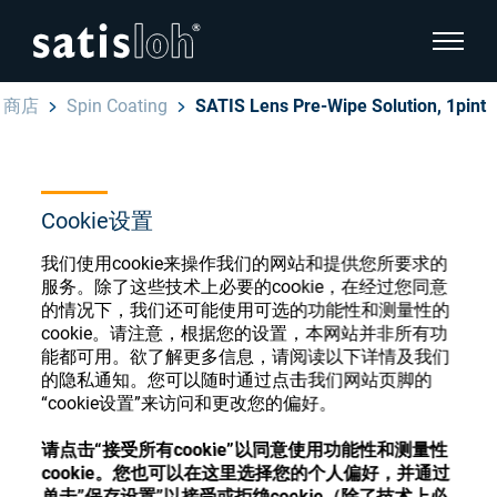
显示页
商店
Spin Coating
SATIS Lens Pre-Wipe Solution, 1pint
隐藏页面导航
汉语
English
眼镜光学耗材商店
Cookie设置
Deutsch
我们使用cookie来操作我们的网站和提供您所要求的
眼镜光学
服务。除了这些技术上必要的cookie，在经过您同意
的情况下，我们还可能使用可选的功能性和测量性的
Español
cookie。请注意，根据您的设置，本网站并非所有功
精密光学
注册或登录以访问您的帐户，并了解我们的各
能都可用。欲了解更多信息，请阅读以下详情及我们
Français
种眼镜光学耗材
的隐私通知。您可以随时通过点击我们网站页脚的
“cookie设置”来访问和更改您的偏好。
我们是谁
请点击“接受所有cookie”以同意使用功能性和测量性
注册
登录
cookie。您也可以在这里选择您的个人偏好，并通过
加入我们
单击”保存设置”以接受或拒绝cookie（除了技术上必