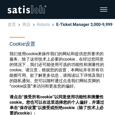
显示页
首页
商店
Robots
E-Ticket Manager 3,000-9,999
隐藏页面导航
Cookie设置
汉语
English
眼镜光学耗材商店
我们使用cookie来操作我们的网站和提供您所要求的
Deutsch
服务。除了这些技术上必要的cookie，在经过您同意
眼镜光学
的情况下，我们还可能使用可选的功能性和测量性的
cookie。请注意，根据您的设置，本网站并非所有功
Español
能都可用。欲了解更多信息，请阅读以下详情及我们
精密光学
注册或登录以访问您的帐户，并了解我们的各
的隐私通知。您可以随时通过点击我们网站页脚的
Français
种眼镜光学耗材
“cookie设置”来访问和更改您的偏好。
我们是谁
请点击“接受所有cookie”以同意使用功能性和测量性
cookie。您也可以在这里选择您的个人偏好，并通过
注册
登录
单击”保存设置”以接受或拒绝cookie（除了技术上必
加入我们
要的cockie）: