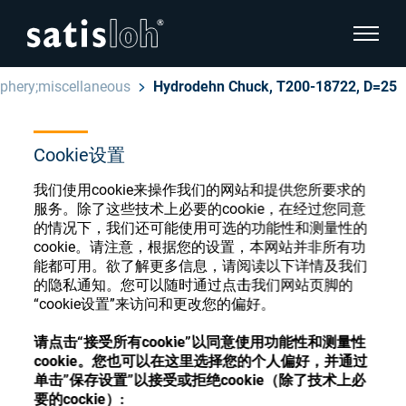
显示页
iphery;miscellaneous
Hydrodehn Chuck, T200-18722, D=25
隐藏页面导航
Cookie设置
汉语
English
眼镜光学耗材商店
我们使用cookie来操作我们的网站和提供您所要求的
Deutsch
服务。除了这些技术上必要的cookie，在经过您同意
眼镜光学
的情况下，我们还可能使用可选的功能性和测量性的
cookie。请注意，根据您的设置，本网站并非所有功
Español
能都可用。欲了解更多信息，请阅读以下详情及我们
精密光学
注册或登录以访问您的帐户，并了解我们的各
的隐私通知。您可以随时通过点击我们网站页脚的
Français
种眼镜光学耗材
“cookie设置”来访问和更改您的偏好。
我们是谁
请点击“接受所有cookie”以同意使用功能性和测量性
cookie。您也可以在这里选择您的个人偏好，并通过
注册
登录
单击”保存设置”以接受或拒绝cookie（除了技术上必
加入我们
要的cockie）: