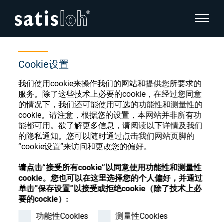
显示页
首页
商店
Polishing - Disc/ring/strap
隐藏页面导航
Cookie设置
我们使用cookie来操作我们的网站和提供您所要求的
汉语
English
服务。除了这些技术上必要的cookie，在经过您同意
眼镜光学耗材商店
的情况下，我们还可能使用可选的功能性和测量性的
Deutsch
cookie。请注意，根据您的设置，本网站并非所有功
眼镜光学
能都可用。欲了解更多信息，请阅读以下详情及我们
的隐私通知。您可以随时通过点击我们网站页脚的
Español
“cookie设置”来访问和更改您的偏好。
精密光学
注册或登录以访问您的帐户，并了解我们的各
Français
种眼镜光学耗材
请点击“接受所有cookie”以同意使用功能性和测量性
cookie。您也可以在这里选择您的个人偏好，并通过
我们是谁
单击”保存设置”以接受或拒绝cookie（除了技术上必
要的cockie）:
注册
登录
功能性Cookies
测量性Cookies
加入我们