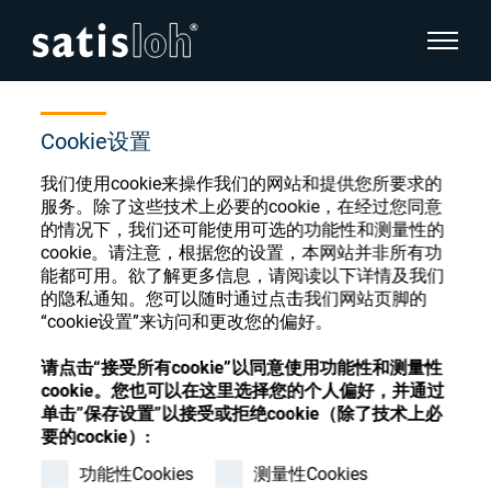
显示页
首页
商店
P;generating;S II
隐藏页面导航
Cookie设置
我们使用cookie来操作我们的网站和提供您所要求的
汉语
English
服务。除了这些技术上必要的cookie，在经过您同意
眼镜光学耗材商店
的情况下，我们还可能使用可选的功能性和测量性的
Deutsch
cookie。请注意，根据您的设置，本网站并非所有功
眼镜光学
能都可用。欲了解更多信息，请阅读以下详情及我们
的隐私通知。您可以随时通过点击我们网站页脚的
Español
“cookie设置”来访问和更改您的偏好。
精密光学
注册或登录以访问您的帐户，并了解我们的各
Français
种眼镜光学耗材
请点击“接受所有cookie”以同意使用功能性和测量性
cookie。您也可以在这里选择您的个人偏好，并通过
我们是谁
单击”保存设置”以接受或拒绝cookie（除了技术上必
要的cockie）:
注册
登录
功能性Cookies
测量性Cookies
加入我们