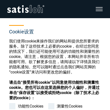
显示页
首页
商店
P;conv.centering;DSM
隐藏页面导航
Cookie设置
我们使用cookie来操作我们的网站和提供您所要求的
汉语
English
服务。除了这些技术上必要的cookie，在经过您同意
眼镜光学耗材商店
的情况下，我们还可能使用可选的功能性和测量性的
Deutsch
cookie。请注意，根据您的设置，本网站并非所有功
眼镜光学
能都可用。欲了解更多信息，请阅读以下详情及我们
的隐私通知。您可以随时通过点击我们网站页脚的
Español
“cookie设置”来访问和更改您的偏好。
精密光学
注册或登录以访问您的帐户，并了解我们的各
Français
种眼镜光学耗材
请点击“接受所有cookie”以同意使用功能性和测量性
cookie。您也可以在这里选择您的个人偏好，并通过
我们是谁
单击”保存设置”以接受或拒绝cookie（除了技术上必
要的cockie）:
注册
登录
功能性Cookies
测量性Cookies
加入我们