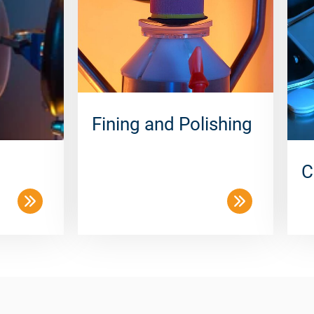
Fining and Polishing
C