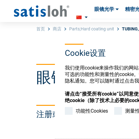
眼镜光学
精密
产品
产品
耗材与工具
耗材与工具
首页
商店
Parts;Hard coating unit
TUBING,
Cookie设置
汉语
我们使用cookie来操作我们的
眼镜光学耗材
眼镜光学
可选的功能性和测量性的cook
隐私通知。您可以随时通过点击我们
请点击“接受所有cookie”以同
精密光学
绝cookie（除了技术上必要的cock
功能性Cookies
测量性C
注册或登录以访问您的帐户
我们是谁
加入我们