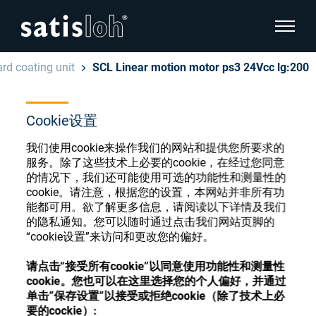
显示页
ard coating unit
SCL Linear motion motor ps3 24Vcc lg:200
隐藏页面导航
Cookie设置
汉语
English
眼镜光学耗材商店
我们使用cookie来操作我们的网站和提供您所要求的
Deutsch
服务。除了这些技术上必要的cookie，在经过您同意
眼镜光学
的情况下，我们还可能使用可选的功能性和测量性的
cookie。请注意，根据您的设置，本网站并非所有功
Español
能都可用。欲了解更多信息，请阅读以下详情及我们
精密光学
注册或登录以访问您的帐户，并了解我们的各
的隐私通知。您可以随时通过点击我们网站页脚的
Français
种眼镜光学耗材
“cookie设置”来访问和更改您的偏好。
我们是谁
请点击“接受所有cookie”以同意使用功能性和测量性
cookie。您也可以在这里选择您的个人偏好，并通过
注册
登录
单击”保存设置”以接受或拒绝cookie（除了技术上必
加入我们
要的cockie）: