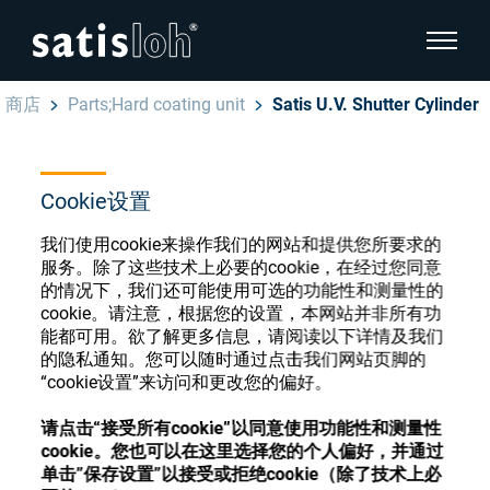
显示页
商店
Parts;Hard coating unit
Satis U.V. Shutter Cylinder
隐藏页面导航
汉语
English
Cookie设置
眼镜光学耗材商店
我们使用cookie来操作我们的网站和提供您所要求的
Deutsch
眼镜光学
服务。除了这些技术上必要的cookie，在经过您同意
的情况下，我们还可能使用可选的功能性和测量性的
Español
cookie。请注意，根据您的设置，本网站并非所有功
精密光学
能都可用。欲了解更多信息，请阅读以下详情及我们
注册或登录以访问您的帐户，并了解我们的各
的隐私通知。您可以随时通过点击我们网站页脚的
Français
种眼镜光学耗材
“cookie设置”来访问和更改您的偏好。
我们是谁
请点击“接受所有cookie”以同意使用功能性和测量性
注册
登录
cookie。您也可以在这里选择您的个人偏好，并通过
单击”保存设置”以接受或拒绝cookie（除了技术上必
加入我们