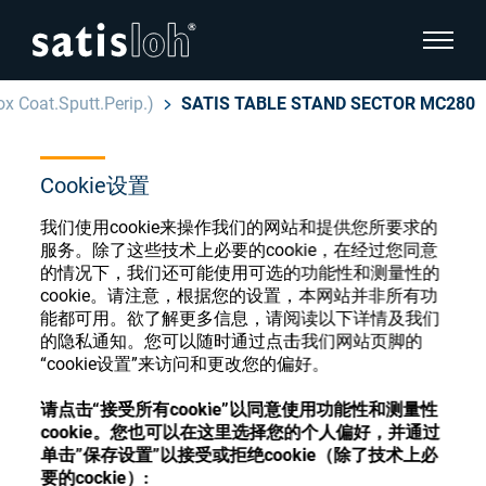
显示页
x Coat.Sputt.Perip.)
SATIS TABLE STAND SECTOR MC280
隐藏页面导航
Cookie设置
汉语
English
眼镜光学耗材商店
我们使用cookie来操作我们的网站和提供您所要求的
Deutsch
服务。除了这些技术上必要的cookie，在经过您同意
眼镜光学
的情况下，我们还可能使用可选的功能性和测量性的
cookie。请注意，根据您的设置，本网站并非所有功
Español
能都可用。欲了解更多信息，请阅读以下详情及我们
精密光学
注册或登录以访问您的帐户，并了解我们的各
的隐私通知。您可以随时通过点击我们网站页脚的
Français
种眼镜光学耗材
“cookie设置”来访问和更改您的偏好。
我们是谁
请点击“接受所有cookie”以同意使用功能性和测量性
cookie。您也可以在这里选择您的个人偏好，并通过
注册
登录
单击”保存设置”以接受或拒绝cookie（除了技术上必
加入我们
要的cockie）: