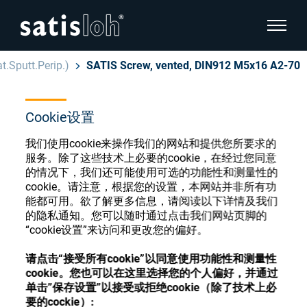
显示页
t.Sputt.Perip.)
SATIS Screw, vented, DIN912 M5x16 A2-70
隐藏页面导航
Cookie设置
汉语
English
眼镜光学耗材商店
我们使用cookie来操作我们的网站和提供您所要求的
Deutsch
服务。除了这些技术上必要的cookie，在经过您同意
眼镜光学
的情况下，我们还可能使用可选的功能性和测量性的
cookie。请注意，根据您的设置，本网站并非所有功
Español
能都可用。欲了解更多信息，请阅读以下详情及我们
精密光学
注册或登录以访问您的帐户，并了解我们的各
的隐私通知。您可以随时通过点击我们网站页脚的
Français
种眼镜光学耗材
“cookie设置”来访问和更改您的偏好。
我们是谁
请点击“接受所有cookie”以同意使用功能性和测量性
cookie。您也可以在这里选择您的个人偏好，并通过
注册
登录
单击”保存设置”以接受或拒绝cookie（除了技术上必
加入我们
要的cockie）: