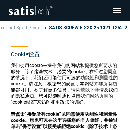
显示页
ox Coat.Sputt.Perip.)
SATIS SCREW 6-32X.25 1321-1252-2
隐藏页面导航
汉语
English
Cookie设置
眼镜光学耗材商店
我们使用cookie来操作我们的网站和提供您所要求的
Deutsch
眼镜光学
服务。除了这些技术上必要的cookie，在经过您同意
的情况下，我们还可能使用可选的功能性和测量性的
Español
cookie。请注意，根据您的设置，本网站并非所有功
精密光学
能都可用。欲了解更多信息，请阅读以下详情及我们
注册或登录以访问您的帐户，并了解我们的各
的隐私通知。您可以随时通过点击我们网站页脚的
Français
种眼镜光学耗材
“cookie设置”来访问和更改您的偏好。
我们是谁
请点击“接受所有cookie”以同意使用功能性和测量性
注册
登录
cookie。您也可以在这里选择您的个人偏好，并通过
加入我们
单击”保存设置”以接受或拒绝cookie（除了技术上必