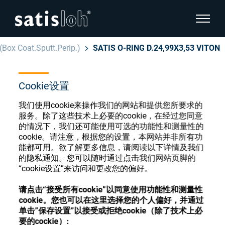
显示页
(Box Coat.Sputt.Perip.)
SATIS O-RING D.24,99X3,53 VITON
隐藏页面导航
Cookie设置
汉语
English
眼镜光学耗材商店
我们使用cookie来操作我们的网站和提供您所要求的
Deutsch
服务。除了这些技术上必要的cookie，在经过您同意
眼镜光学
的情况下，我们还可能使用可选的功能性和测量性的
cookie。请注意，根据您的设置，本网站并非所有功
Español
能都可用。欲了解更多信息，请阅读以下详情及我们
精密光学
注册或登录以访问您的帐户，并了解我们的各
的隐私通知。您可以随时通过点击我们网站页脚的
Français
种眼镜光学耗材
“cookie设置”来访问和更改您的偏好。
我们是谁
请点击“接受所有cookie”以同意使用功能性和测量性
cookie。您也可以在这里选择您的个人偏好，并通过
注册
登录
单击”保存设置”以接受或拒绝cookie（除了技术上必
加入我们
要的cockie）: