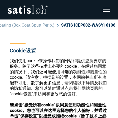
显示页
oating (Box Coat.Sputt.Perip.)
SATIS ICEP002-WASY16106
隐藏页面导航
汉语
English
Cookie设置
眼镜光学耗材商店
Deutsch
我们使用cookie来操作我们的网站和提供您所要求的
眼镜光学
服务。除了这些技术上必要的cookie，在经过您同意
的情况下，我们还可能使用可选的功能性和测量性的
Español
cookie。请注意，根据您的设置，本网站并非所有功
精密光学
注册或登录以访问您的帐户，并了解我们的各
能都可用。欲了解更多信息，请阅读以下详情及我们
Français
种眼镜光学耗材
的隐私通知。您可以随时通过点击我们网站页脚的
“cookie设置”来访问和更改您的偏好。
我们是谁
请点击“接受所有cookie”以同意使用功能性和测量性
注册
登录
cookie。您也可以在这里选择您的个人偏好，并通过
加入我们
单击”保存设置”以接受或拒绝cookie（除了技术上必