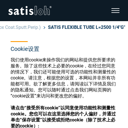
显示页
ox Coat.Sputt.Perip.)
SATIS FLEXIBLE TUBE L=2500 1/4"G"
隐藏页面导航
Cookie设置
汉语
English
眼镜光学耗材商店
我们使用cookie来操作我们的网站和提供您所要求的
Deutsch
服务。除了这些技术上必要的cookie，在经过您同意
眼镜光学
的情况下，我们还可能使用可选的功能性和测量性的
cookie。请注意，根据您的设置，本网站并非所有功
Español
能都可用。欲了解更多信息，请阅读以下详情及我们
精密光学
注册或登录以访问您的帐户，并了解我们的各
的隐私通知。您可以随时通过点击我们网站页脚的
Français
种眼镜光学耗材
“cookie设置”来访问和更改您的偏好。
我们是谁
请点击“接受所有cookie”以同意使用功能性和测量性
cookie。您也可以在这里选择您的个人偏好，并通过
注册
登录
单击”保存设置”以接受或拒绝cookie（除了技术上必
加入我们
要的cockie）: