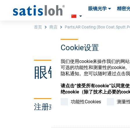
眼镜光学
精密
产品
产品
耗材与工具
耗材与工具
首页
商店
Parts;AR Coating (Box Coat.Sputt.Pe
Cookie设置
汉语
我们使用cookie来操作我们的
眼镜光学耗材
可选的功能性和测量性的cook
眼镜光学
隐私通知。您可以随时通过点击我们
请点击“接受所有cookie”以同
精密光学
绝cookie（除了技术上必要的cock
功能性Cookies
测量性C
注册或登录以访问您的帐户
我们是谁
加入我们