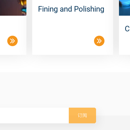
Fining and Polishing
C
订阅