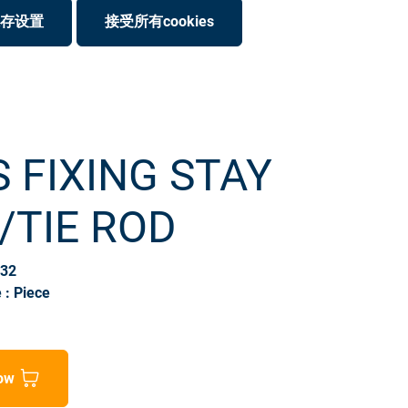
存设置
接受所有cookies
S FIXING STAY
/TIE ROD
032
 : Piece
ow