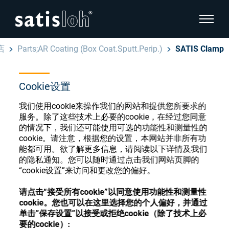
显示页
店
Parts;AR Coating (Box Coat.Sputt.Perip.)
SATIS Clamp
隐藏页面导航
Cookie设置
汉语
English
眼镜光学耗材商店
我们使用cookie来操作我们的网站和提供您所要求的
服务。除了这些技术上必要的cookie，在经过您同意
Deutsch
眼镜光学
的情况下，我们还可能使用可选的功能性和测量性的
cookie。请注意，根据您的设置，本网站并非所有功
Español
能都可用。欲了解更多信息，请阅读以下详情及我们
精密光学
注册或登录以访问您的帐户，并了解我们的各
的隐私通知。您可以随时通过点击我们网站页脚的
Français
“cookie设置”来访问和更改您的偏好。
种眼镜光学耗材
我们是谁
请点击“接受所有cookie”以同意使用功能性和测量性
cookie。您也可以在这里选择您的个人偏好，并通过
注册
登录
单击”保存设置”以接受或拒绝cookie（除了技术上必
加入我们
要的cockie）: