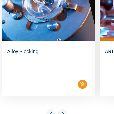
50 pcs/box
Alloy Blocking
ART