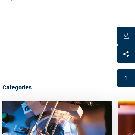
Benefits
Fully automated alloy-free blocking
UV curable blocking material
Different
block-piece
curvatures
save
adhesive
Economical
Categories
Lead and cadmium free
Full support of the lens possible
Block-pieces
are
re-usable
Packing unit