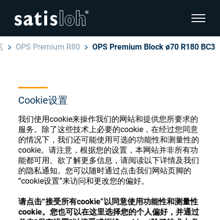
显示页
店
OPS Premium R80
OPS Premium Block ø70 R180 BC3
隐藏页面导航
汉语
English
眼镜光学耗材商店
Cookie设置
Deutsch
眼镜光学
我们使用cookie来操作我们的网站和提供您所要求的
服务。除了这些技术上必要的cookie，在经过您同意
Español
的情况下，我们还可能使用可选的功能性和测量性的
精密光学
cookie。请注意，根据您的设置，本网站并非所有功
注册或登录以访问您的帐户，并了解我们的各
能都可用。欲了解更多信息，请阅读以下详情及我们
Français
种眼镜光学耗材
的隐私通知。您可以随时通过点击我们网站页脚的
“cookie设置”来访问和更改您的偏好。
我们是谁
注册
登录
请点击“接受所有cookie”以同意使用功能性和测量性
cookie。您也可以在这里选择您的个人偏好，并通过
加入我们