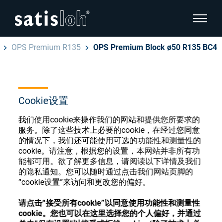
显示页
OPS Premium R135
OPS Premium Block ø50 R135 BC4
隐藏页面导航
汉语
English
眼镜光学耗材商店
Cookie设置
Deutsch
眼镜光学
我们使用cookie来操作我们的网站和提供您所要求的
服务。除了这些技术上必要的cookie，在经过您同意
Español
的情况下，我们还可能使用可选的功能性和测量性的
精密光学
cookie。请注意，根据您的设置，本网站并非所有功
注册或登录以访问您的帐户，并了解我们的各
能都可用。欲了解更多信息，请阅读以下详情及我们
Français
种眼镜光学耗材
的隐私通知。您可以随时通过点击我们网站页脚的
“cookie设置”来访问和更改您的偏好。
我们是谁
注册
登录
请点击“接受所有cookie”以同意使用功能性和测量性
cookie。您也可以在这里选择您的个人偏好，并通过
加入我们