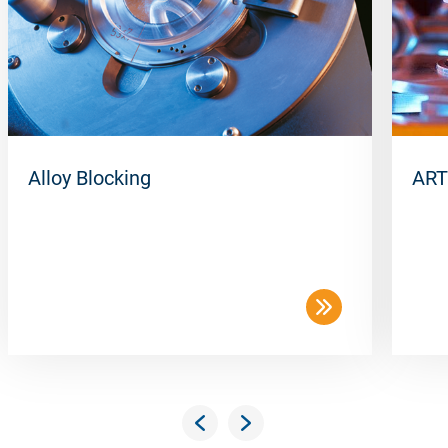
50 pcs/box
Alloy Blocking
ART