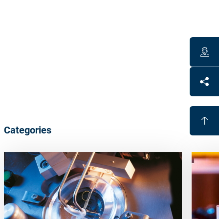
Benefits
Fully automated alloy-free blocking
UV curable blocking material
Different
block-piece
curvatures
save
adhesive
Economical
Categories
Lead and cadmium free
Full support of the lens possible
Block-pieces
are
re-usable
Packing unit