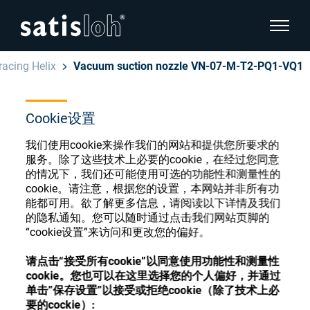
显示页
racing Helix
Vacuum suction nozzle VN-07-M-T2-PQ1-VQ1
隐藏页面导航
Cookie设置
汉语
English
眼镜光学耗材商店
我们使用cookie来操作我们的网站和提供您所要求的
Deutsch
服务。除了这些技术上必要的cookie，在经过您同意
眼镜光学
的情况下，我们还可能使用可选的功能性和测量性的
cookie。请注意，根据您的设置，本网站并非所有功
Español
能都可用。欲了解更多信息，请阅读以下详情及我们
精密光学
注册或登录以访问您的帐户，并了解我们的各
的隐私通知。您可以随时通过点击我们网站页脚的
Français
种眼镜光学耗材
“cookie设置”来访问和更改您的偏好。
我们是谁
请点击“接受所有cookie”以同意使用功能性和测量性
cookie。您也可以在这里选择您的个人偏好，并通过
注册
登录
单击”保存设置”以接受或拒绝cookie（除了技术上必
加入我们
要的cockie）: