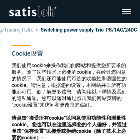
显示页
g/Tracing Helix
Switching power supply Trio-PS/1AC/24DC
隐藏页面导航
Cookie设置
汉语
English
眼镜光学耗材商店
我们使用cookie来操作我们的网站和提供您所要求的
Deutsch
服务。除了这些技术上必要的cookie，在经过您同意
眼镜光学
的情况下，我们还可能使用可选的功能性和测量性的
cookie。请注意，根据您的设置，本网站并非所有功
Español
能都可用。欲了解更多信息，请阅读以下详情及我们
精密光学
注册或登录以访问您的帐户，并了解我们的各
的隐私通知。您可以随时通过点击我们网站页脚的
Français
种眼镜光学耗材
“cookie设置”来访问和更改您的偏好。
我们是谁
请点击“接受所有cookie”以同意使用功能性和测量性
cookie。您也可以在这里选择您的个人偏好，并通过
注册
登录
单击”保存设置”以接受或拒绝cookie（除了技术上必
加入我们
要的cockie）: