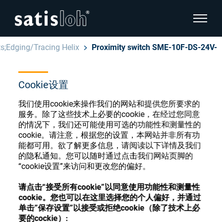
显示页
ts;Edging/Tracing Helix
Proximity switch SME-10F-DS-24V-
隐藏页面导航
Cookie设置
汉语
English
眼镜光学耗材商店
我们使用cookie来操作我们的网站和提供您所要求的
Deutsch
服务。除了这些技术上必要的cookie，在经过您同意
眼镜光学
的情况下，我们还可能使用可选的功能性和测量性的
cookie。请注意，根据您的设置，本网站并非所有功
Español
能都可用。欲了解更多信息，请阅读以下详情及我们
精密光学
注册或登录以访问您的帐户，并了解我们的各
的隐私通知。您可以随时通过点击我们网站页脚的
Français
种眼镜光学耗材
“cookie设置”来访问和更改您的偏好。
我们是谁
请点击“接受所有cookie”以同意使用功能性和测量性
cookie。您也可以在这里选择您的个人偏好，并通过
注册
登录
单击”保存设置”以接受或拒绝cookie（除了技术上必
加入我们
要的cockie）: