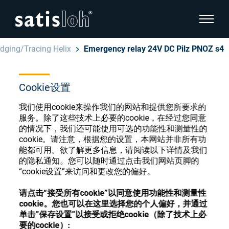
显示页
Edging/Tracing Helix
Emergency relay 24V DC Pilz PNOZ s4
隐藏页面导航
Cookie设置
汉语
English
眼镜光学耗材商店
我们使用cookie来操作我们的网站和提供您所要求的
Deutsch
服务。除了这些技术上必要的cookie，在经过您同意
眼镜光学
的情况下，我们还可能使用可选的功能性和测量性的
cookie。请注意，根据您的设置，本网站并非所有功
Español
能都可用。欲了解更多信息，请阅读以下详情及我们
精密光学
注册或登录以访问您的帐户，并了解我们的各
的隐私通知。您可以随时通过点击我们网站页脚的
Français
种眼镜光学耗材
“cookie设置”来访问和更改您的偏好。
我们是谁
请点击“接受所有cookie”以同意使用功能性和测量性
cookie。您也可以在这里选择您的个人偏好，并通过
注册
登录
单击”保存设置”以接受或拒绝cookie（除了技术上必
加入我们
要的cockie）: