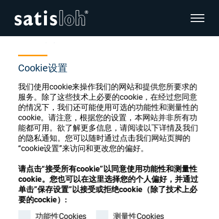
显示页
首页
商店
O;Parts;De-/Blocking others
隐藏页面导航
Cookie设置
汉语
English
我们使用cookie来操作我们的网站和提供您所要求的
眼镜光学耗材商店
服务。除了这些技术上必要的cookie，在经过您同意
的情况下，我们还可能使用可选的功能性和测量性的
Deutsch
眼镜光学
cookie。请注意，根据您的设置，本网站并非所有功
能都可用。欲了解更多信息，请阅读以下详情及我们
Español
的隐私通知。您可以随时通过点击我们网站页脚的
“cookie设置”来访问和更改您的偏好。
精密光学
注册或登录以访问您的帐户，并了解我们的各
Français
种眼镜光学耗材
请点击“接受所有cookie”以同意使用功能性和测量性
cookie。您也可以在这里选择您的个人偏好，并通过
我们是谁
单击”保存设置”以接受或拒绝cookie（除了技术上必
注册
登录
要的cockie）:
加入我们
功能性Cookies
测量性Cookies