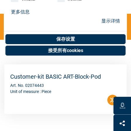
Store
更多信息
资源
显示详情
Categories
联系我们
保存设置
接受所有cookies
O;Parts;De-/Blocking others
(1 results)
Customer-kit BASIC ART-Block-Pod
Art. No. 02074443
Unit of measure : Piece