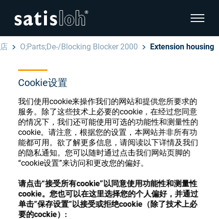
显示页
店
O;Parts;De-/Blocking Blocker 2000
Extension housing
隐藏页面导航
Cookie设置
汉语
English
眼镜光学耗材商店
我们使用cookie来操作我们的网站和提供您所要求的
服务。除了这些技术上必要的cookie，在经过您同意
Deutsch
眼镜光学
的情况下，我们还可能使用可选的功能性和测量性的
cookie。请注意，根据您的设置，本网站并非所有功
Español
能都可用。欲了解更多信息，请阅读以下详情及我们
精密光学
注册或登录以访问您的帐户，并了解我们的各
的隐私通知。您可以随时通过点击我们网站页脚的
Français
“cookie设置”来访问和更改您的偏好。
种眼镜光学耗材
我们是谁
请点击“接受所有cookie”以同意使用功能性和测量性
cookie。您也可以在这里选择您的个人偏好，并通过
注册
登录
单击”保存设置”以接受或拒绝cookie（除了技术上必
加入我们
要的cockie）: