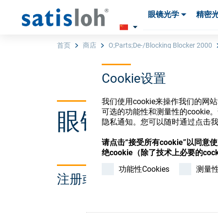
眼镜光学
精密
产品
产品
耗材与工具
耗材与工具
首页
商店
O;Parts;De-/Blocking Blocker 2000
Cookie设置
汉语
我们使用cookie来操作我们的
可选的功能性和测量性的cook
眼镜光学耗材
眼镜光学
隐私通知。您可以随时通过点击我们
请点击“接受所有cookie”以同
精密光学
绝cookie（除了技术上必要的cock
功能性Cookies
测量性C
注册或登录以访问您的帐户
我们是谁
加入我们