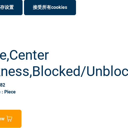
存设置
接受所有cookies
e,Center
kness,Blocked/Unblo
882
 : Piece
ow