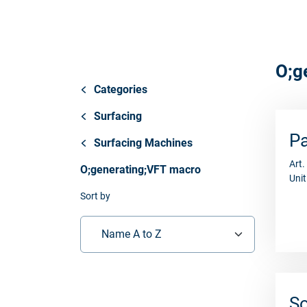
Store
资源
O;g
联系我们
Categories
Surfacing
P
Surfacing Machines
Art
O;generating;VFT macro
Unit
Sort by
Name A to Z
So