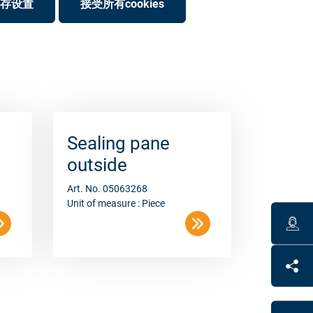
存设置
接受所有cookies
Sealing pane
outside
Art. No. 05063268
Unit of measure : Piece