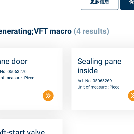
注册
登录
更多信息
保
enerating;VFT macro
(4 results)
ane door
Sealing pane
inside
. No. 05063270
 of measure : Piece
Art. No. 05063269
Unit of measure : Piece
ft-start valve