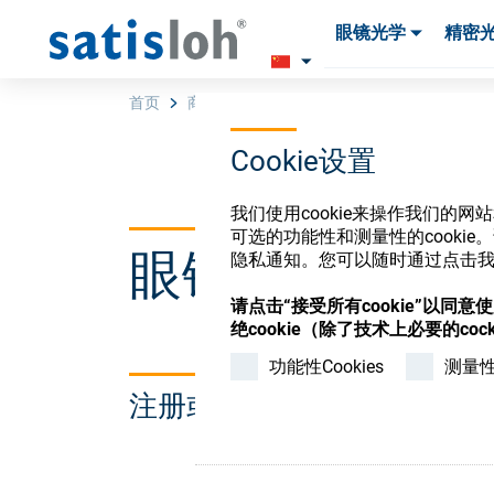
眼镜光学
精密
产品
产品
耗材与工具
耗材与工具
首页
商店
O;generating;VFT macro
Cookie设置
汉语
我们使用cookie来操作我们的
可选的功能性和测量性的cook
眼镜光学耗材
隐私通知。您可以随时通过点击我们
眼镜光学
请点击“接受所有cookie”以同
绝cookie（除了技术上必要的cock
精密光学
功能性Cookies
测量性C
注册或登录以访问您的帐户
我们是谁
加入我们