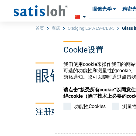
眼镜光学
精密
产品
产品
耗材与工具
耗材与工具
首页
商店
O;edging;ES-3/ES-4/ES-5
Glass h
Cookie设置
汉语
我们使用cookie来操作我们的
眼镜光学耗材
可选的功能性和测量性的cook
眼镜光学
隐私通知。您可以随时通过点击我们
请点击“接受所有cookie”以同
精密光学
绝cookie（除了技术上必要的cock
功能性Cookies
测量性C
注册或登录以访问您的帐户
我们是谁
加入我们