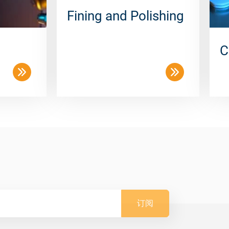
Fining and Polishing
C
订阅