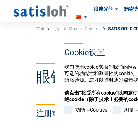
眼镜光学
精密
产品
产品
耗材与工具
耗材与工具
首页
商店
Monitor Crystals
SATIS GOLD C
Cookie设置
汉语
我们使用cookie来操作我们的
眼镜光学耗材
可选的功能性和测量性的cook
眼镜光学
隐私通知。您可以随时通过点击我们
请点击“接受所有cookie”以同
精密光学
绝cookie（除了技术上必要的cock
功能性Cookies
测量性C
注册或登录以访问您的帐户
我们是谁
加入我们