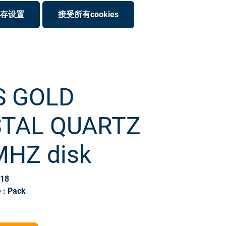
存设置
接受所有cookies
S GOLD
TAL QUARTZ
MHZ disk
118
 : Pack