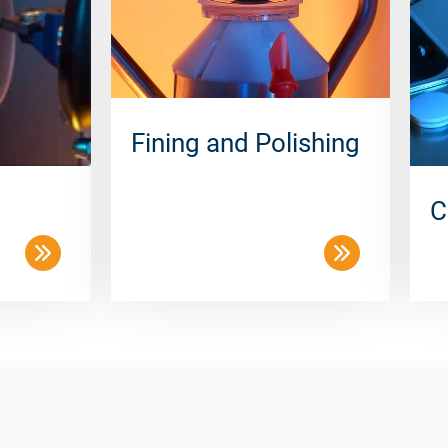
Fining and Polishing
C