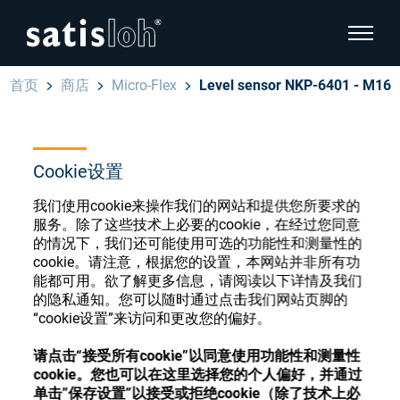
显示页
首页
商店
Micro-Flex
Level sensor NKP-6401 - M16
隐藏页面导航
汉语
English
Cookie设置
眼镜光学耗材商店
Deutsch
我们使用cookie来操作我们的网站和提供您所要求的
眼镜光学
服务。除了这些技术上必要的cookie，在经过您同意
的情况下，我们还可能使用可选的功能性和测量性的
Español
cookie。请注意，根据您的设置，本网站并非所有功
精密光学
注册或登录以访问您的帐户，并了解我们的各
能都可用。欲了解更多信息，请阅读以下详情及我们
Français
种眼镜光学耗材
的隐私通知。您可以随时通过点击我们网站页脚的
“cookie设置”来访问和更改您的偏好。
我们是谁
请点击“接受所有cookie”以同意使用功能性和测量性
注册
登录
cookie。您也可以在这里选择您的个人偏好，并通过
加入我们
单击”保存设置”以接受或拒绝cookie（除了技术上必