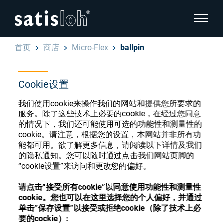
显示页
首页
商店
Micro-Flex
ballpin
隐藏页面导航
Cookie设置
汉语
English
眼镜光学耗材商店
我们使用cookie来操作我们的网站和提供您所要求的
服务。除了这些技术上必要的cookie，在经过您同意
Deutsch
眼镜光学
的情况下，我们还可能使用可选的功能性和测量性的
cookie。请注意，根据您的设置，本网站并非所有功
Español
能都可用。欲了解更多信息，请阅读以下详情及我们
精密光学
注册或登录以访问您的帐户，并了解我们的各
的隐私通知。您可以随时通过点击我们网站页脚的
Français
“cookie设置”来访问和更改您的偏好。
种眼镜光学耗材
我们是谁
请点击“接受所有cookie”以同意使用功能性和测量性
cookie。您也可以在这里选择您的个人偏好，并通过
注册
登录
单击”保存设置”以接受或拒绝cookie（除了技术上必
加入我们
要的cockie）: