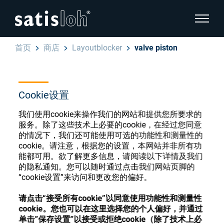
显示页
首页
商店
Layoutblocker
valve piston
隐藏页面导航
汉语
English
Cookie设置
眼镜光学耗材商店
Deutsch
我们使用cookie来操作我们的网站和提供您所要求的
眼镜光学
服务。除了这些技术上必要的cookie，在经过您同意
的情况下，我们还可能使用可选的功能性和测量性的
Español
cookie。请注意，根据您的设置，本网站并非所有功
精密光学
注册或登录以访问您的帐户，并了解我们的各
能都可用。欲了解更多信息，请阅读以下详情及我们
Français
的隐私通知。您可以随时通过点击我们网站页脚的
种眼镜光学耗材
“cookie设置”来访问和更改您的偏好。
我们是谁
请点击“接受所有cookie”以同意使用功能性和测量性
注册
登录
cookie。您也可以在这里选择您的个人偏好，并通过
加入我们
单击”保存设置”以接受或拒绝cookie（除了技术上必